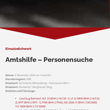
Einsatzstichwort:
Amtshilfe – Personensuche
Datum:
3. November 2024 um 14:40 Uhr
Alarmierungsart:
DME
Einsatzart:
Technische Hilfeleistung > Technische Hilfe 1
Einsatzort:
Kleekamp / Berghauser Weg
Einheiten und Fahrzeuge:
Löschzug Bahnhof
:
HLF 20 (BHH 2 HLF20-1)
,
LF 24 NRW (BHH 2 HLF20-
2)
,
MTF (BHH 2 MTF-1)
,
PKW (BHH 2 PKW)
,
SW 2000-Tr (BHH 2 SW2000)
,
TLF 3000 (BHH 2 TLF3000)