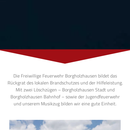
Die Freiwillige Feuerwehr Borgholzhausen bildet das
Rückgrat des lokalen Brandschutzes und der Hilfeleistung.
Mit zwei Löschzügen – Borgholzhausen Stadt und
Borgholzhausen Bahnhof – sowie der Jugendfeuerwehr
und unserem Musikzug bilden wir eine gute Einheit.