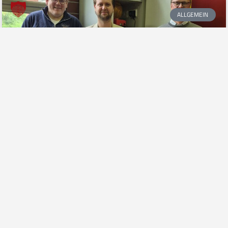
ALLGEMEIN
2.000 Euro für mehr Sicherheit: Provinzial-Agentur Gürlich unterstützt
Feuerwehr Borgholzhausen
Borgholzhausen, 27. Oktober 2025 – Die Freiwillige Feuerwehr
Borgholzhausen hat von der Provinzial Versicherungsagentur
Philipp Gürlich eine Spende in Höhe von 2.000 Euro erhalten. Mit
dem Betrag wurden zwei spezielle Batterieladeschränke die die
Stadt Borgholzhausen angeschafft hat, bezuschusst, die künftig