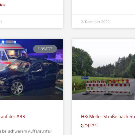
N »
21
2. Dezember 2020
EINSÄTZE
l auf der A33
HK: Meller Straße nach S
gesperrt
te bei schwerem Auffahrunfall