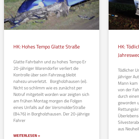
HK: Hohes Tempo Glatte Straße
HK: Tödli
Jahreswe
Glatte Fahrbahn und zu hohes Tempo Er
20-jähriger Warendorfer verliert die
Tödlicher U
Kontrolle über sein Fahrzeug.bleibt
jähriger Au
nahezu unverletzt. Borgholzhausen (ei).
Mann kam k
Nicht so schlimm wie es zunächst per
von der Fa
Notruf mitgeteilt worden war zeigten sich
durch eine
am frühen Montag morgen die Folgen
geworden u
eines Unfalls auf der VersmolderStraße
Rettungskr
(B476) in Borgholzhausen. Der 20-jährige
Überlebens
Fahrer
Silvesterab
aus Neuhei
WEITERLESEN »