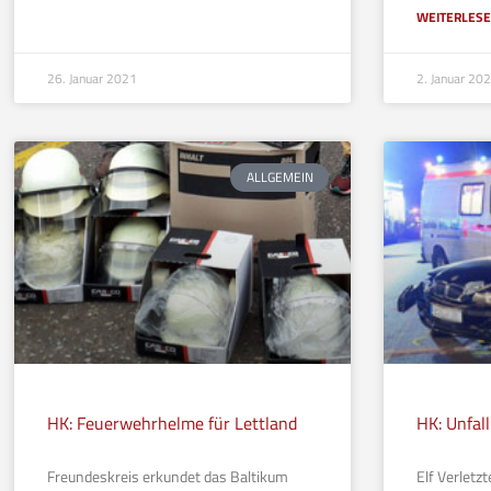
WEITERLESE
26. Januar 2021
2. Januar 20
ALLGEMEIN
HK: Feuerwehrhelme für Lettland
HK: Unfal
Freundeskreis erkundet das Baltikum
Elf Verletz