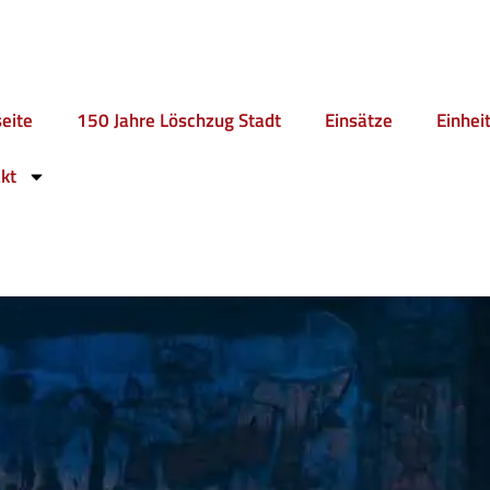
seite
150 Jahre Löschzug Stadt
Einsätze
Einhei
kt