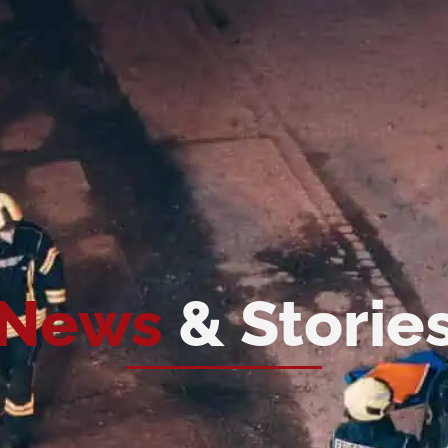
News
& Storie