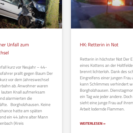
cher Unfall zum
HK: Retterin in Not
chsel
Retterin in höchster Not Der 
eines Kottens an der Holtfelde
nfall kurz vor Neujahr – 44-
brennt lichterloh. Dank des sc
tofahrer prallt gegen Baum Der
Eingreifens einer jungen Frau 
urz vor dem Jahreswechsel
kann Schlimmes verhindert 
hrbahn ab. Anwohner waren
Borgholzhausen. Dienstagmor
n lauten Knall aufmerksam
ein Tag wie jeder andere. Doch 
nd alarmierten die
sieht eine junge Frau auf ihre
äfte. Borgholzhausen. Keine
Arbeit lodernde Flammen.
chance hatte am späten
end ein 44 Jahre alter Mann
lenbach (Kreis
WEITERLESEN »