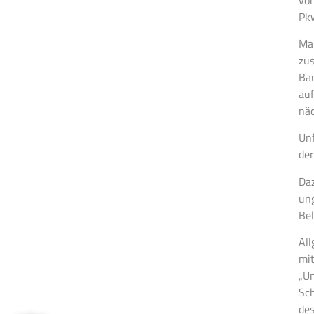
Pkw
Ma
zus
Ba
auf
näc
Unf
der
Da
ung
Bel
All
mi
„Un
Sch
de