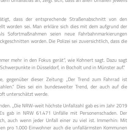
tätigt, dass der entsprechende Straßenabschnitt von den
ellt worden sei. Man erkläre sich dies mit dem aufgrund der
Als Sofortmaßnahmen seien neue Fahrbahnmarkierungen
geschnitten worden. Die Polizei sei zuversichtlich, dass die
immer mehr in den Fokus gerät“, wie Kohnert sagt. Dazu sagt
 Schwerpunkte in Düsseldorf, in Bocholt und in Münster auf.“
e, gegenüber dieser Zeitung: „Der Trend zum Fahrrad ist
ahlen.“ Dies sei ein bundesweiter Trend, der auch auf die
oft unterschätzt werde.
inden. „Die NRW-weit höchste Unfallzahl gab es im Jahr 2019
 Es gab in NRW 61.471 Unfälle mit Personenschaden. Der
ich, auch wenn jeder Unfall einer zu viel ist. Immerhin: Mit
ällen pro 1.000 Einwohner auch die unfallärmsten Kommunen