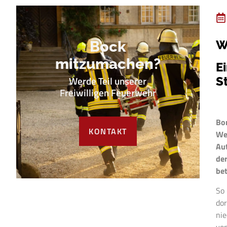
W
Bock
mitzumachen?
E
Werde Teil unserer
S
Freiwilligen Feuerwehr
Bo
KONTAKT
We
Aut
de
bet
So 
dor
nie
von