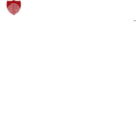
Que
Freiwillige Feuerwehr Borgholzhausen