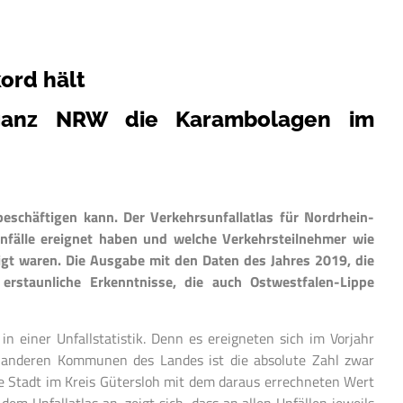
ord hält
 ganz NRW die Karambolagen im
eschäftigen kann. Der Verkehrsunfallatlas für Nordrhein-
fälle ereignet haben und welche Verkehrsteilnehmer wie
gt waren. Die Ausgabe mit den Daten des Jahres 2019, die
e erstaunliche Erkenntnisse, die auch Ostwestfalen-Lippe
n einer Unfallstatistik. Denn es ereigneten sich im Vorjahr
t anderen Kommunen des Landes ist die absolute Zahl zwar
die Stadt im Kreis Gütersloh mit dem daraus errechneten Wert
dem Unfallatlas an, zeigt sich, dass an allen Unfällen jeweils