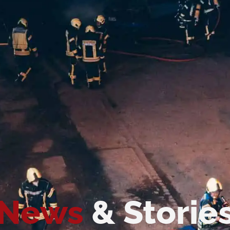
News
& Storie