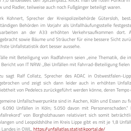
 und Radler, teilweise auch noch Fußgänger beteiligt waren.
rk Kohnert, Sprecher der Kreispolizeibehörde Gütersloh, bes
tändigen Behörden im Vorjahr als Unfallhäufungsstelle festgest
uarbeiten an der A33 erhöhten Verkehrsaufkommen dort. 
gebracht sowie Bäume und Sträucher für eine bessere Sicht zurück
hste Unfallstatistik dort besser aussehe.
älle mit Beteiligung von Radfahrern seien „eine Thematik, die 
 Bericht von IT NRW: „Bei Unfällen mit Fahrrad-Beteiligung fielen
zu sagt Ralf Collatz, Sprecher des ADAC in Ostwestfalen-Lipp
ebrochen und zeigt sich dann leider auch in erhöhten Unfallz
iebtheit von Pedelecs zurückgeführt werden könne, deren Tempo 
gemeine Unfallschwerpunkte sind in Aachen, Köln und Essen zu f
t 6.090 Unfällen in Köln; 5.050 davon mit Personenschaden.“
fallrekord“ von Borgholzhausen relativiert sich somit beträchtl
langen und Leopoldshöhe im Kreis Lippe gibt es mit je 1,8 Unf
s Landes in OWL.
https://unfallatlas.statistikportal.de/