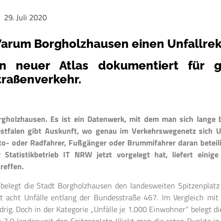
29. Juli 2020
arum Borgholzhausen einen Unfallrek
in neuer Atlas dokumentiert für
traßenverkehr.
rgholzhausen. Es ist ein Datenwerk, mit dem man sich lange b
stfalen gibt Auskunft, wo genau im Verkehrswegenetz sich Un
o- oder Radfahrer, Fußgänger oder Brummifahrer daran beteili
r Statistikbetrieb IT NRW jetzt vorgelegt hat, liefert einig
reffen.
belegt die Stadt Borgholzhausen den landesweiten Spitzenplatz i
t acht Unfälle entlang der Bundesstraße 467. Im Vergleich mi
drig. Doch in der Kategorie „Unfälle je 1.000 Einwohner“ belegt 
 7,0 landesweit den Spitzenplatz. Klickt man die roten Punkte in 