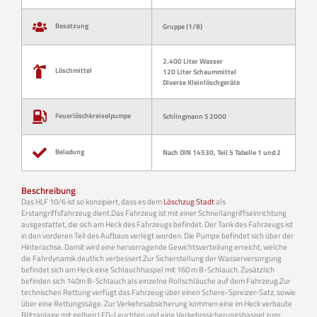
Besatzung
Gruppe (1/8)
2.400 Liter Wasser
Löschmittel
120 Liter Schaummittel
Diverse Kleinlöschgeräte
Feuerlöschkreiselpumpe
Schlingmann S 2000
Beladung
Nach DIN 14530, Teil 5 Tabelle 1 und 2
Beschreibung
Das HLF 10/6 ist so konzipiert, dass es dem
Löschzug Stadt
als
Erstangriffsfahrzeug dient.Das Fahrzeug ist mit einer Schnellangriffseinrichtung
ausgestattet, die sich am Heck des Fahrzeugs befindet. Der Tank des Fahrzeugs ist
in den vorderen Teil des Aufbaus verlegt worden. Die Pumpe befindet sich über der
Hinterachse. Damit wird eine hervorragende Gewichtsverteilung erreicht, welche
die Fahrdynamik deutlich verbessert.Zur Sicherstellung der Wasserversorgung
befindet sich am Heck eine Schlauchhaspel mit 160 m B-Schlauch. Zusätzlich
befinden sich 140m B-Schlauch als einzelne Rollschläuche auf dem Fahrzeug.Zur
technischen Rettung verfügt das Fahrzeug über einen Schere-Spreizer-Satz, sowie
über eine Rettungssäge. Zur Verkehrsabsicherung kommen eine im Heck verbaute
Blitzanlage mit gelben LED-Leuchten und eine Verkehrssicherungshaspel zum