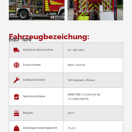
Fahrzeugbezeichung:
(H)LF 10/6
Amtliches Kennzeichen
GT - BO 4301
Funkrufname
BHH 1 HLF10
Aufbauhersteller
Schlingmann, Dissen
MAN TGM 13.240 4x4 BL
Technische Daten
213 kW/290 PS
Baujahr
2011
Zulässiges Gesamtgewicht
15,0 t