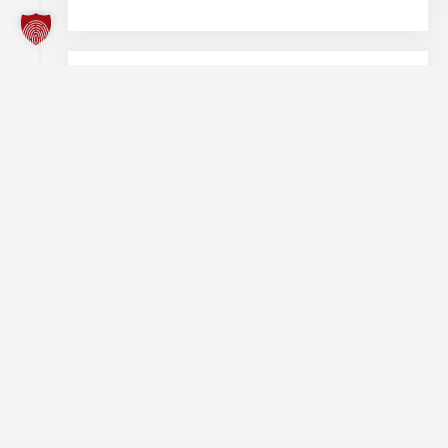
2011
:Das (H)LF 10/6 wird als Ersatzbeschaffung für einen GW-S und ein
LF 16-TS
an die Feuerwehr Borgholzhausen übergeben und dient
dem
Löschzug Stadt
seitdem als Erstangriffsfahrzeug
VORIGER
NÄCHSTER
TLF 16/25
GW-L1
Freiwillige Feuerwehr Borgholzhausen