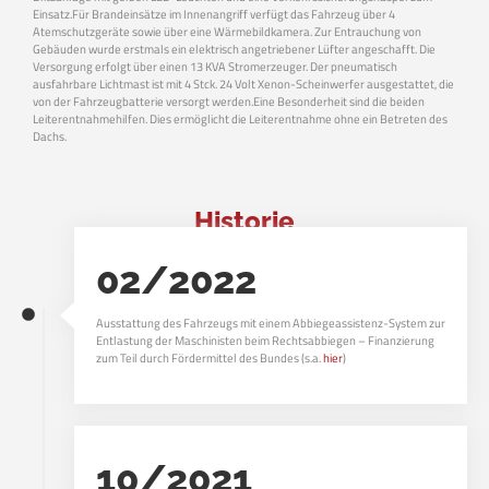
Einsatz.Für Brandeinsätze im Innenangriff verfügt das Fahrzeug über 4
Atemschutzgeräte sowie über eine Wärmebildkamera. Zur Entrauchung von
Gebäuden wurde erstmals ein elektrisch angetriebener Lüfter angeschafft. Die
Versorgung erfolgt über einen 13 KVA Stromerzeuger. Der pneumatisch
ausfahrbare Lichtmast ist mit 4 Stck. 24 Volt Xenon-Scheinwerfer ausgestattet, die
von der Fahrzeugbatterie versorgt werden.Eine Besonderheit sind die beiden
Leiterentnahmehilfen. Dies ermöglicht die Leiterentnahme ohne ein Betreten des
Dachs.
Historie
02/2022
Ausstattung des Fahrzeugs mit einem Abbiegeassistenz-System zur
Entlastung der Maschinisten beim Rechtsabbiegen – Finanzierung
zum Teil durch Fördermittel des Bundes (s.a.
hier
)
10/2021