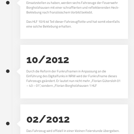
Einsatzstellen zu haben, werden sechs Fahrzeuge der Feuerwehr
Borgholzhausen mit einer schraffierten und reflektierenden Heck-
Beklebung nach französischem Vorbild beklebt.
Das HLF 10/6 ist Teil dieser Fahrzeugflotte und hat somit ebenfalls
eine solche Beklebung erhalten.
10/2012
Durch die Reform der Funkrufnamen in Anpassung an die
Einführung des Digitalfunks in NRW wird der Funkrufname dieses
Fahrzeugs geändert. Er lautet nun nicht mehr „Florian Gütersloh 01
– 43 – 01“, sondern „Florian Borgholzhausen 1 HLF
02/2012
Das Fahrzeug wird offiziell in einer kleinen Feierstunde übergeben.