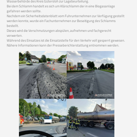
Wasserbehörde des Kreis Gütersloh zur Lagebeurteilung.
Bei dem Schlamm handelt es sich um Klärschlamm der in eine Biogasanlage
gefahren werden sollte.
Nachdem ein Sicherheitsdatenblatt vom Fuhrunternehmen zur Verfügung gestellt
werden konnte, wurde ein Fachunternehmen zur Beseitigung des Schlamms
bestellt.
Dieses wird die Verschmutzungen abspülen, aufnehmen und fachgerecht
verwerten.
Während des Einsatzes ist die Einsatzstelle für den Verkehr voll gesperrt gewesen.
Nähere Informationen kann der Presseberichterstattung entnommen werden.