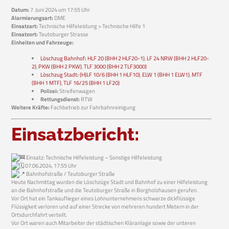
Datum:
7. Juni 2024 um 17:55 Uhr
Alarmierungsart:
DME
Einsatzart:
Technische Hilfeleistung > Technische Hilfe 1
Einsatzort:
Teutoburger Strasse
Einheiten und Fahrzeuge:
Löschzug Bahnhof
:
HLF 20 (BHH 2 HLF20-1)
,
LF 24 NRW (BHH 2 HLF20-
2)
,
PKW (BHH 2 PKW)
,
TLF 3000 (BHH 2 TLF3000)
Löschzug Stadt
:
(H)LF 10/6 (BHH 1 HLF10)
,
ELW 1 (BHH 1 ELW1)
,
MTF
(BHH 1 MTF)
,
TLF 16/25 (BHH 1 LF20)
Polizei:
Streifenwagen
Rettungsdienst:
RTW
Weitere Kräfte:
Fachbetrieb zur Fahrbahnreinigung
Einsatzbericht:
Einsatz: Technische Hilfeleistung – Sonstige Hilfeleistung
07.06.2024, 17.55 Uhr
Bahnhofstraße / Teutoburger Straße
Heute Nachmittag wurden die Löschzüge Stadt und Bahnhof zu einer Hilfeleistung
an die Bahnhofstraße und die Teutoburger Straße in Borgholzhausen gerufen.
Vor Ort hat ein Tankauflieger eines Lohnunternehmens schwarze dickflüssige
Flüssigkeit verloren und auf einer Strecke von mehreren hundert Metern in der
Ortsdurchfahrt verteilt.
Vor Ort waren auch Mitarbeiter der städtischen Kläranlage sowie der unteren