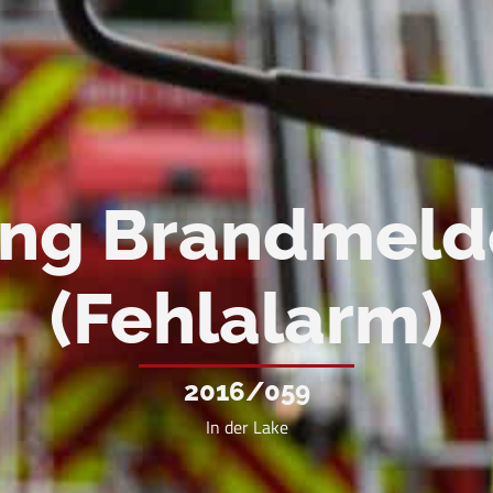
ung Brandmeld
(Fehlalarm)
2016/059
In der Lake