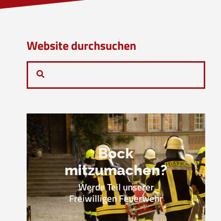
Website durchsuchen
Bock
mitzumachen?
Werde Teil unserer
Freiwilligen Feuerwehr