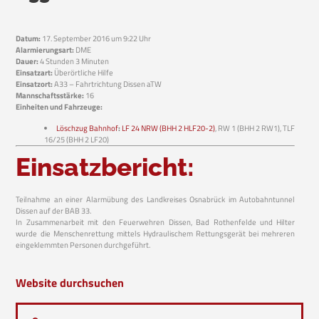
Datum:
17. September 2016 um 9:22 Uhr
Alarmierungsart:
DME
Dauer:
4 Stunden 3 Minuten
Einsatzart:
Überörtliche Hilfe
Einsatzort:
A33 – Fahrtrichtung Dissen aTW
Mannschaftsstärke:
16
Einheiten und Fahrzeuge:
Löschzug Bahnhof
:
LF 24 NRW (BHH 2 HLF20-2)
, RW 1 (BHH 2 RW1), TLF
16/25 (BHH 2 LF20)
Einsatzbericht:
Teilnahme an einer Alarmübung des Landkreises Osnabrück im Autobahntunnel
Dissen auf der BAB 33.
In Zusammenarbeit mit den Feuerwehren Dissen, Bad Rothenfelde und Hilter
wurde die Menschenrettung mittels Hydraulischem Rettungsgerät bei mehreren
eingeklemmten Personen durchgeführt.
Website durchsuchen