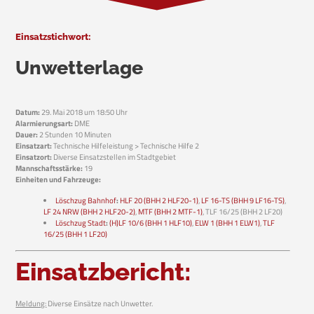
Einsatzstichwort:
Unwetterlage
Datum:
29. Mai 2018 um 18:50 Uhr
Alarmierungsart:
DME
Dauer:
2 Stunden 10 Minuten
Einsatzart:
Technische Hilfeleistung > Technische Hilfe 2
Einsatzort:
Diverse Einsatzstellen im Stadtgebiet
Mannschaftsstärke:
19
Einheiten und Fahrzeuge:
Löschzug Bahnhof
:
HLF 20 (BHH 2 HLF20-1)
,
LF 16-TS (BHH 9 LF16-TS)
,
LF 24 NRW (BHH 2 HLF20-2)
,
MTF (BHH 2 MTF-1)
, TLF 16/25 (BHH 2 LF20)
Löschzug Stadt
:
(H)LF 10/6 (BHH 1 HLF10)
,
ELW 1 (BHH 1 ELW1)
,
TLF
16/25 (BHH 1 LF20)
Einsatzbericht:
Meldung:
Diverse Einsätze nach Unwetter.