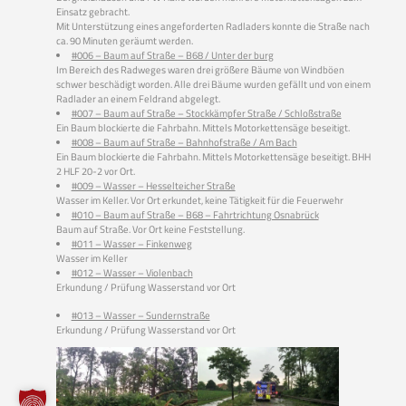
Einsatz gebracht.
Mit Unterstützung eines angeforderten Radladers konnte die Straße nach
ca. 90 Minuten geräumt werden.
#006 – Baum auf Straße – B68 / Unter der burg
Im Bereich des Radweges waren drei größere Bäume von Windböen
schwer beschädigt worden. Alle drei Bäume wurden gefällt und von einem
Radlader an einem Feldrand abgelegt.
#007 – Baum auf Straße – Stockkämpfer Straße / Schloßstraße
Ein Baum blockierte die Fahrbahn. Mittels Motorkettensäge beseitigt.
#008 – Baum auf Straße – Bahnhofstraße / Am Bach
Ein Baum blockierte die Fahrbahn. Mittels Motorkettensäge beseitigt. BHH
2 HLF 20-2 vor Ort.
#009 – Wasser – Hesselteicher Straße
Wasser im Keller. Vor Ort erkundet, keine Tätigkeit für die Feuerwehr
#010 – Baum auf Straße – B68 – Fahrtrichtung Osnabrück
Baum auf Straße. Vor Ort keine Feststellung.
#011 – Wasser – Finkenweg
Wasser im Keller
#012 – Wasser – Violenbach
Erkundung / Prüfung Wasserstand vor Ort
#013 – Wasser – Sundernstraße
Erkundung / Prüfung Wasserstand vor Ort