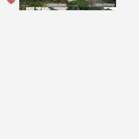
Website durchsuchen
Bock mitzumachen?
Werde Teil unserer Freiwilligen Feuerwehr
KONTAKT