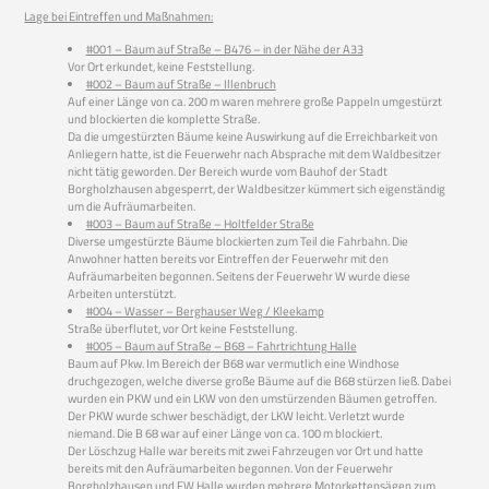
Lage bei Eintreffen und Maßnahmen:
#001 – Baum auf Straße – B476 – in der Nähe der A33
Vor Ort erkundet, keine Feststellung.
#002 – Baum auf Straße – Illenbruch
Auf einer Länge von ca. 200 m waren mehrere große Pappeln umgestürzt
und blockierten die komplette Straße.
Da die umgestürzten Bäume keine Auswirkung auf die Erreichbarkeit von
Anliegern hatte, ist die Feuerwehr nach Absprache mit dem Waldbesitzer
nicht tätig geworden. Der Bereich wurde vom Bauhof der Stadt
Borgholzhausen abgesperrt, der Waldbesitzer kümmert sich eigenständig
um die Aufräumarbeiten.
#003 – Baum auf Straße – Holtfelder Straße
Diverse umgestürzte Bäume blockierten zum Teil die Fahrbahn. Die
Anwohner hatten bereits vor Eintreffen der Feuerwehr mit den
Aufräumarbeiten begonnen. Seitens der Feuerwehr W wurde diese
Arbeiten unterstützt.
#004 – Wasser – Berghauser Weg / Kleekamp
Straße überflutet, vor Ort keine Feststellung.
#005 – Baum auf Straße – B68 – Fahrtrichtung Halle
Baum auf Pkw. Im Bereich der B68 war vermutlich eine Windhose
druchgezogen, welche diverse große Bäume auf die B68 stürzen ließ. Dabei
wurden ein PKW und ein LKW von den umstürzenden Bäumen getroffen.
Der PKW wurde schwer beschädigt, der LKW leicht. Verletzt wurde
niemand. Die B 68 war auf einer Länge von ca. 100 m blockiert.
Der Löschzug Halle war bereits mit zwei Fahrzeugen vor Ort und hatte
bereits mit den Aufräumarbeiten begonnen. Von der Feuerwehr
Borgholzhausen und FW Halle wurden mehrere Motorkettensägen zum