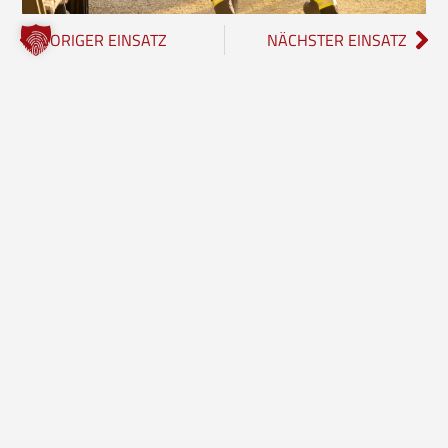
VORIGER EINSATZ
NÄCHSTER EINSATZ
Freiwillige Feuerwehr Borgholzhausen
Inhalte
Einheiten
Startseite
Leitung der Feuerwehr
Aktuelles
Löschzug Stadt
Einsätze
Löschzug Bahnhof