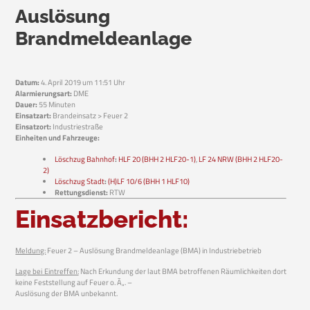
Auslösung
Brandmeldeanlage
Datum:
4. April 2019 um 11:51 Uhr
Alarmierungsart:
DME
Dauer:
55 Minuten
Einsatzart:
Brandeinsatz > Feuer 2
Einsatzort:
Industriestraße
Einheiten und Fahrzeuge:
Löschzug Bahnhof
:
HLF 20 (BHH 2 HLF20-1)
,
LF 24 NRW (BHH 2 HLF20-
2)
Löschzug Stadt
:
(H)LF 10/6 (BHH 1 HLF10)
Rettungsdienst:
RTW
Einsatzbericht:
Meldung:
Feuer 2 – Auslösung Brandmeldeanlage (BMA) in Industriebetrieb
Lage bei Eintreffen:
Nach Erkundung der laut BMA betroffenen Räumlichkeiten dort
keine Feststellung auf Feuer o. Ã„. –
Auslösung der BMA unbekannt.