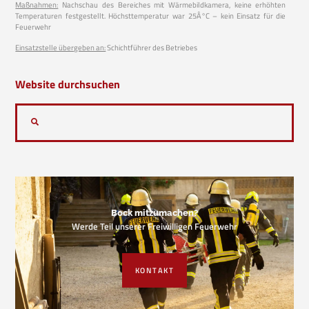
Maßnahmen:
Nachschau des Bereiches mit Wärmebildkamera, keine erhöhten
Temperaturen festgestellt. Höchsttemperatur war 25Â°C – kein Einsatz für die
Feuerwehr
Einsatzstelle übergeben an:
Schichtführer des Betriebes
Website durchsuchen
Bock mitzumachen?
Werde Teil unserer Freiwilligen Feuerwehr
KONTAKT