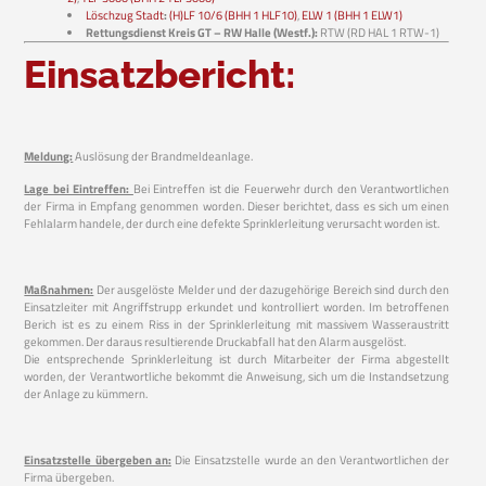
Löschzug Stadt
:
(H)LF 10/6 (BHH 1 HLF10)
,
ELW 1 (BHH 1 ELW1)
Rettungsdienst Kreis GT – RW Halle (Westf.):
RTW (RD HAL 1 RTW-1)
Einsatzbericht:
Meldung:
Auslösung der Brandmeldeanlage.
Lage bei Eintreffen:
Bei Eintreffen ist die Feuerwehr durch den Verantwortlichen
der Firma in Empfang genommen worden. Dieser berichtet, dass es sich um einen
Fehlalarm handele, der durch eine defekte Sprinklerleitung verursacht worden ist.
Maßnahmen:
Der ausgelöste Melder und der dazugehörige Bereich sind durch den
Einsatzleiter mit Angriffstrupp erkundet und kontrolliert worden. Im betroffenen
Berich ist es zu einem Riss in der Sprinklerleitung mit massivem Wasseraustritt
gekommen. Der daraus resultierende Druckabfall hat den Alarm ausgelöst.
Die entsprechende Sprinklerleitung ist durch Mitarbeiter der Firma abgestellt
worden, der Verantwortliche bekommt die Anweisung, sich um die Instandsetzung
der Anlage zu kümmern.
Einsatzstelle übergeben an:
Die Einsatzstelle wurde an den Verantwortlichen der
Firma übergeben.