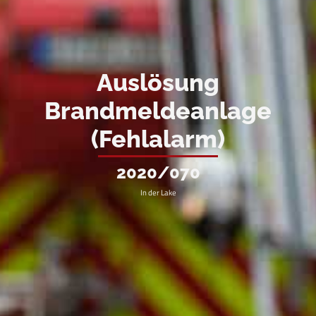
Auslösung
Brandmeldeanlage
(Fehlalarm)
2020/070
In der Lake