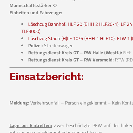
Mannschaftsstärke:
32
Einheiten und Fahrzeuge:
Löschzug Bahnhof
:
HLF 20 (BHH 2 HLF20-1)
,
LF 24
TLF3000)
Löschzug Stadt
:
(H)LF 10/6 (BHH 1 HLF10)
,
ELW 1 
Polizei:
Streifenwagen
Rettungsdienst Kreis GT – RW Halle (Westf.):
NEF 
Rettungsdienst Kreis GT – RW Versmold:
RTW (RD
Einsatzbericht:
Meldung:
Verkehrsunfall – Person eingeklemmt – Kein Konta
Lage bei Eintreffen:
Zwei beschädigte PKW auf der linke
Fahrzeugen eingeklemmt oder eingeschlossen.