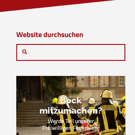
Website durchsuchen
Bock
mitzumachen?
Werde Teil unserer
Freiwilligen Feuerwehr