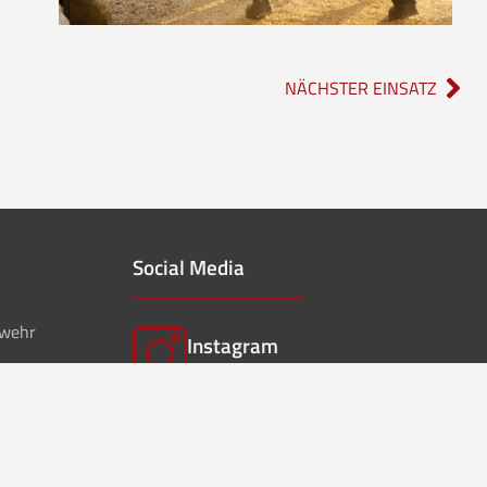
NÄCHSTER EINSATZ
Social Media
rwehr
Instagram
feuerwehr_borgholzhausen
f
Facebook
ffwborgholzhausen