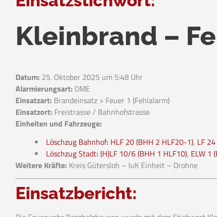
Einsatzstichwort:
Kleinbrand – F
Datum:
25. Oktober 2025 um 5:48 Uhr
Alarmierungsart:
DME
Einsatzart:
Brandeinsatz > Feuer 1 (Fehlalarm)
Einsatzort:
Freistrasse / Bahnhofstrasse
Einheiten und Fahrzeuge:
Löschzug Bahnhof
:
HLF 20 (BHH 2 HLF20-1)
,
LF 24
Löschzug Stadt
:
(H)LF 10/6 (BHH 1 HLF10)
,
ELW 1 
Weitere Kräfte:
Kreis Gütersloh – IuK Einheit – Drohne
Einsatzbericht:
Die Feuerwehr Borgholzhausen wurde mit dem Stichwort Klei