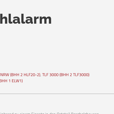
ehlalarm
 NRW (BHH 2 HLF20-2)
,
TLF 3000 (BHH 2 TLF3000)
(BHH 1 ELW1)
nbrand zu einem Einsatz in den Ortsteil Borgholzhausen