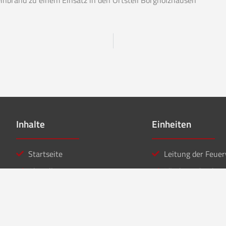
Inhalte
Einheiten
Startseite
Leitung der Feue
Aktuelles
Löschzug Stadt
Einsätze
Löschzug Bahnho
Kontakt
Jugendfeuerwehr
Musikzug