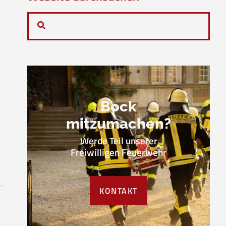
Bock
mitzumachen?
Werde Teil unserer
Freiwilligen Feuerwehr
KONTAKT