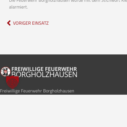
alarmiert.
VORIGER EINSATZ
Freiwillige Feuerwehr Borgholzhausen
Im Notfall
112