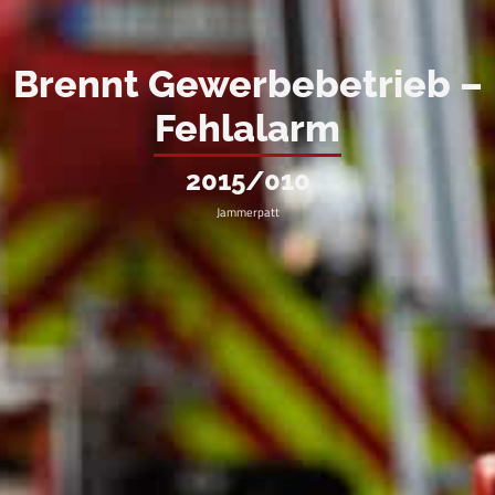
Brennt Gewerbebetrieb –
Fehlalarm
2015/010
Jammerpatt