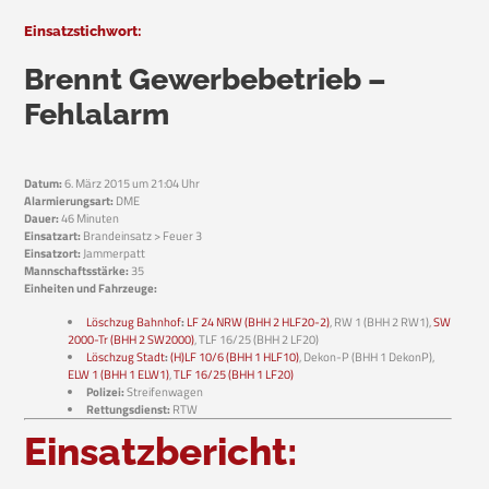
Einsatzstichwort:
Brennt Gewerbebetrieb –
Fehlalarm
Datum:
6. März 2015 um 21:04 Uhr
Alarmierungsart:
DME
Dauer:
46 Minuten
Einsatzart:
Brandeinsatz > Feuer 3
Einsatzort:
Jammerpatt
Mannschaftsstärke:
35
Einheiten und Fahrzeuge:
Löschzug Bahnhof
:
LF 24 NRW (BHH 2 HLF20-2)
, RW 1 (BHH 2 RW1),
SW
2000-Tr (BHH 2 SW2000)
, TLF 16/25 (BHH 2 LF20)
Löschzug Stadt
:
(H)LF 10/6 (BHH 1 HLF10)
, Dekon-P (BHH 1 DekonP),
ELW 1 (BHH 1 ELW1)
,
TLF 16/25 (BHH 1 LF20)
Polizei:
Streifenwagen
Rettungsdienst:
RTW
Einsatzbericht: