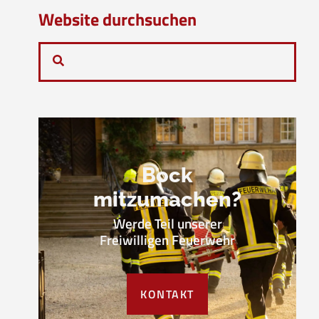
Website durchsuchen
Bock
mitzumachen?
Werde Teil unserer
Freiwilligen Feuerwehr
KONTAKT