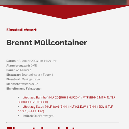
Einsatzstichwort:
Brennt Müllcontainer
Datum:
13. Januar 2024 um 11:49 Uhr
Alarmierungsart:
DME
Dauer:
41 Minuten
Einsatzart:
Brandeinsatz > Feuer 1
Einsatzort:
Osningstraße
Mannschaftsstärke:
22
Einheiten und Fahrzeuge:
Löschzug Bahnhof
:
HLF 20 (BHH 2 HLF20-1)
,
MTF (BHH 2 MTF-1)
,
TLF
3000 (BHH 2 TLF3000)
Löschzug Stadt
:
(H)LF 10/6 (BHH 1 HLF10)
,
ELW 1 (BHH 1 ELW1)
,
TLF
16/25 (BHH 1 LF20)
Polizei:
Streifenwagen