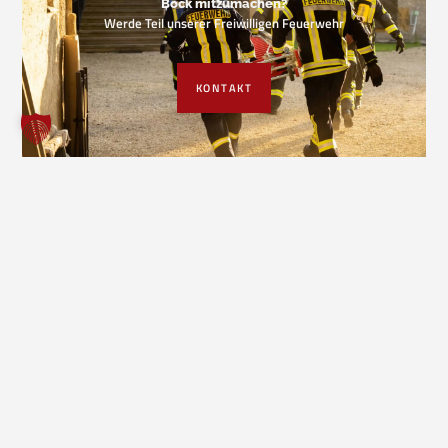
Bock mitzumachen?
Werde Teil unserer Freiwilligen Feuerwehr
KONTAKT
VORIGER EINSATZ
NÄCHSTER EINSATZ
Freiwillige Feuerwehr Borgholzhausen