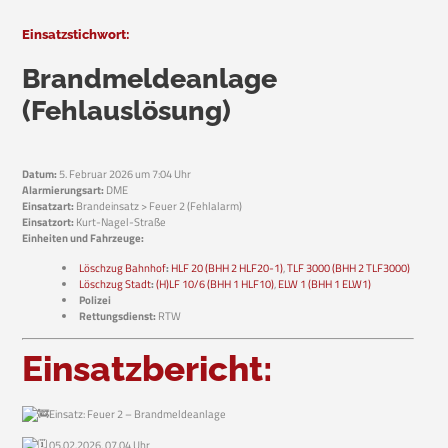
Einsatzstichwort:
Brandmeldeanlage
(Fehlauslösung)
Datum:
5. Februar 2026 um 7:04 Uhr
Alarmierungsart:
DME
Einsatzart:
Brandeinsatz > Feuer 2 (Fehlalarm)
Einsatzort:
Kurt-Nagel-Straße
Einheiten und Fahrzeuge:
Löschzug Bahnhof
:
HLF 20 (BHH 2 HLF20-1)
,
TLF 3000 (BHH 2 TLF3000)
Löschzug Stadt
:
(H)LF 10/6 (BHH 1 HLF10)
,
ELW 1 (BHH 1 ELW1)
Polizei
Rettungsdienst:
RTW
Einsatzbericht:
Einsatz: Feuer 2 – Brandmeldeanlage
05.02.2026, 07.04 Uhr