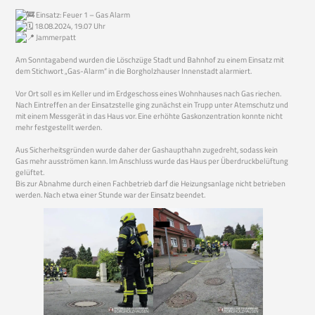
Einsatz: Feuer 1 – Gas Alarm
18.08.2024, 19.07 Uhr
Jammerpatt
Am Sonntagabend wurden die Löschzüge Stadt und Bahnhof zu einem Einsatz mit
dem Stichwort „Gas-Alarm“ in die Borgholzhauser Innenstadt alarmiert.
Vor Ort soll es im Keller und im Erdgeschoss eines Wohnhauses nach Gas riechen.
Nach Eintreffen an der Einsatzstelle ging zunächst ein Trupp unter Atemschutz und
mit einem Messgerät in das Haus vor. Eine erhöhte Gaskonzentration konnte nicht
mehr festgestellt werden.
Aus Sicherheitsgründen wurde daher der Gashaupthahn zugedreht, sodass kein
Gas mehr ausströmen kann. Im Anschluss wurde das Haus per Überdruckbelüftung
gelüftet.
Bis zur Abnahme durch einen Fachbetrieb darf die Heizungsanlage nicht betrieben
werden. Nach etwa einer Stunde war der Einsatz beendet.