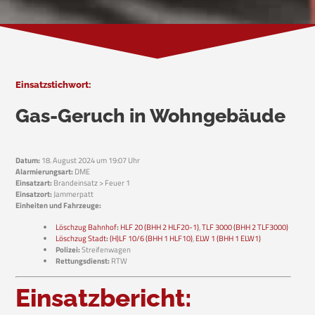
Einsatzstichwort:
Gas-Geruch in Wohngebäude
Datum:
18. August 2024 um 19:07 Uhr
Alarmierungsart:
DME
Einsatzart:
Brandeinsatz > Feuer 1
Einsatzort:
Jammerpatt
Einheiten und Fahrzeuge:
Löschzug Bahnhof
:
HLF 20 (BHH 2 HLF20-1)
,
TLF 3000 (BHH 2 TLF3000)
Löschzug Stadt
:
(H)LF 10/6 (BHH 1 HLF10)
,
ELW 1 (BHH 1 ELW1)
Polizei:
Streifenwagen
Rettungsdienst:
RTW
Einsatzbericht: