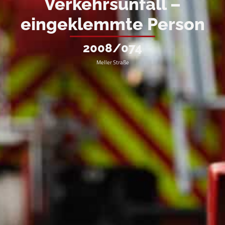
Verkehrsunfall –
eingeklemmte Person
2008/074
Meller Straße