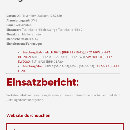
Datum:
23. November 2008 um 12:52 Uhr
Alarmierungsart:
DME
Dauer:
48 Minuten
Einsatzart:
Technische Hilfeleistung > Technische Hilfe 2
Einsatzort:
Meller Straße
Mannschaftsstärke:
44
Einheiten und Fahrzeuge:
Löschzug Bahnhof
:
LF 16-TS (BHH 9 LF16-TS)
,
LF 24 NRW (BHH 2
HLF20-2)
, MTF (BHH 2 MTF-2), RW 1 (BHH 2 RW1),
SW 2000-Tr (BHH 2
SW2000)
, TLF 16/25 (BHH 2 LF20)
Löschzug Stadt
:
ELW 1 (01-11-01), GW-S (01-59-01),
TLF 16/25 (BHH 1
LF20)
Einsatzbericht:
Verkehrsunfall mit einer eingeklemmten Person. Person wurde befreit und dem
Rettungsdienst übergeben.
Website durchsuchen