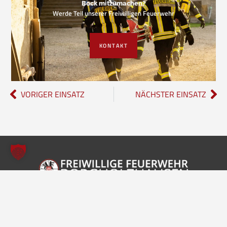
Bock mitzumachen?
Werde Teil unserer Freiwilligen Feuerwehr
KONTAKT
VORIGER EINSATZ
NÄCHSTER EINSATZ
Freiwillige Feuerwehr Borgholzhausen