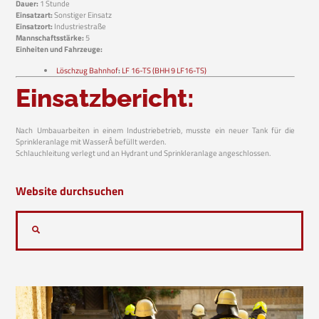
Dauer:
1 Stunde
Einsatzart:
Sonstiger Einsatz
Einsatzort:
Industriestraße
Mannschaftsstärke:
5
Einheiten und Fahrzeuge:
Löschzug Bahnhof
:
LF 16-TS (BHH 9 LF16-TS)
Einsatzbericht:
Nach Umbauarbeiten in einem Industriebetrieb, musste ein neuer Tank für die
Sprinkleranlage mit WasserÂ befüllt werden.
Schlauchleitung verlegt und an Hydrant und Sprinkleranlage angeschlossen.
Website durchsuchen