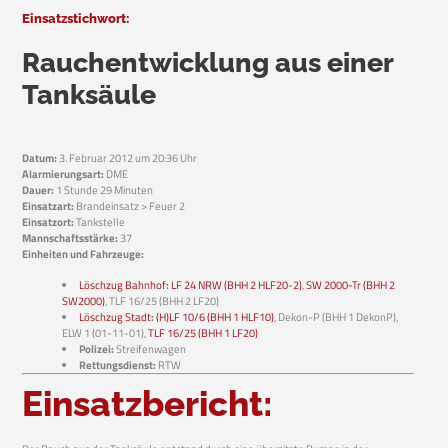
Einsatzstichwort:
Rauchentwicklung aus einer
Tanksäule
Datum:
3. Februar 2012 um 20:36 Uhr
Alarmierungsart:
DME
Dauer:
1 Stunde 29 Minuten
Einsatzart:
Brandeinsatz > Feuer 2
Einsatzort:
Tankstelle
Mannschaftsstärke:
37
Einheiten und Fahrzeuge:
Löschzug Bahnhof
:
LF 24 NRW (BHH 2 HLF20-2)
,
SW 2000-Tr (BHH 2
SW2000)
, TLF 16/25 (BHH 2 LF20)
Löschzug Stadt
:
(H)LF 10/6 (BHH 1 HLF10)
, Dekon-P (BHH 1 DekonP),
ELW 1 (01-11-01),
TLF 16/25 (BHH 1 LF20)
Polizei:
Streifenwagen
Rettungsdienst:
RTW
Einsatzbericht: