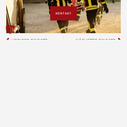
KONTAKT
VORIGER EINSATZ
NÄCHSTER EINSATZ
Freiwillige Feuerwehr Borgholzhausen
Inhalte
Einheiten