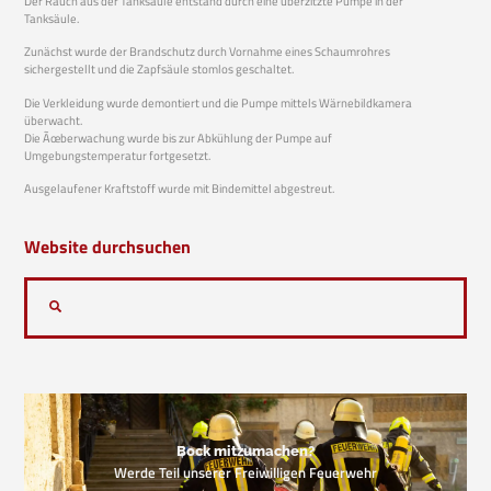
Der Rauch aus der Tanksäule entstand durch eine überzitzte Pumpe in der
Tanksäule.
Zunächst wurde der Brandschutz durch Vornahme eines Schaumrohres
sichergestellt und die Zapfsäule stomlos geschaltet.
Die Verkleidung wurde demontiert und die Pumpe mittels Wärnebildkamera
überwacht.
Die Ãœberwachung wurde bis zur Abkühlung der Pumpe auf
Umgebungstemperatur fortgesetzt.
Ausgelaufener Kraftstoff wurde mit Bindemittel abgestreut.
Website durchsuchen
Bock mitzumachen?
Werde Teil unserer Freiwilligen Feuerwehr