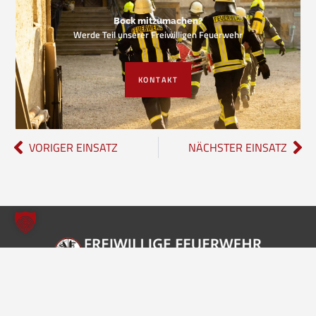
Bock mitzumachen?
Werde Teil unserer Freiwilligen Feuerwehr
KONTAKT
VORIGER EINSATZ
NÄCHSTER EINSATZ
Freiwillige Feuerwehr Borgholzhausen