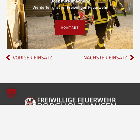
Bock mitzumachen?
Werde Teil unserer Freiwilligen Feuerwehr
KONTAKT
VORIGER EINSATZ
NÄCHSTER EINSATZ
Freiwillige Feuerwehr Borgholzhausen