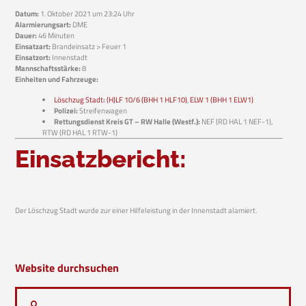
Datum:
1. Oktober 2021 um 23:24 Uhr
Alarmierungsart:
DME
Dauer:
46 Minuten
Einsatzart:
Brandeinsatz > Feuer 1
Einsatzort:
Innenstadt
Mannschaftsstärke:
8
Einheiten und Fahrzeuge:
Löschzug Stadt
:
(H)LF 10/6 (BHH 1 HLF10)
,
ELW 1 (BHH 1 ELW1)
Polizei:
Streifenwagen
Rettungsdienst Kreis GT – RW Halle (Westf.):
NEF (RD HAL 1 NEF-1),
RTW (RD HAL 1 RTW-1)
Einsatzbericht:
Der Löschzug Stadt wurde zur einer Hilfeleistung in der Innenstadt alamiert.
Website durchsuchen