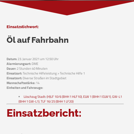
Einsatzstichwort:
Öl auf Fahrbahn
Datum:
23. Januar 2021 um 12:50 Uhr
Alarmierungsart:
DME
Dauer:
2 Stunden 40 Minuten
Einsatzart:
Technische Hilfeleistung > Technische Hilfe 1
Einsatzort:
Diverse Straßen im Stadtgebiet
Mannschaftsstärke:
14
Einheiten und Fahrzeuge:
Löschzug Stadt
:
(H)LF 10/6 (BHH 1 HLF10)
,
ELW 1 (BHH 1 ELW1)
,
GW-L1
(BHH 1 GW-L1)
,
TLF 16/25 (BHH 1 LF20)
Einsatzbericht: