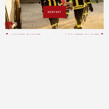
KONTAKT
VORIGER EINSATZ
NÄCHSTER EINSATZ
Freiwillige Feuerwehr Borgholzhausen
Inhalte
Einheiten