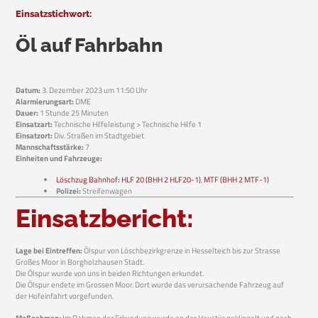
Einsatzstichwort:
Öl auf Fahrbahn
Datum:
3. Dezember 2023 um 11:50 Uhr
Alarmierungsart:
DME
Dauer:
1 Stunde 25 Minuten
Einsatzart:
Technische Hilfeleistung > Technische Hilfe 1
Einsatzort:
Div. Straßen im Stadtgebiet
Mannschaftsstärke:
7
Einheiten und Fahrzeuge:
Löschzug Bahnhof
:
HLF 20 (BHH 2 HLF20-1)
,
MTF (BHH 2 MTF-1)
Polizei:
Streifenwagen
Einsatzbericht:
Lage bei Eintreffen:
Ölspur von Löschbezirkgrenze in Hesselteich bis zur Strasse
Großes Moor in Borgholzhausen Stadt.
Die Ölspur wurde von uns in beiden Richtungen erkundet.
Die Ölspur endete im Grossen Moor. Dort wurde das verursachende Fahrzeug auf
der Hofeinfahrt vorgefunden.
Maßnahmen:
Im Rahmen der Erkundung wurde an der Haustür geklingelt und nach