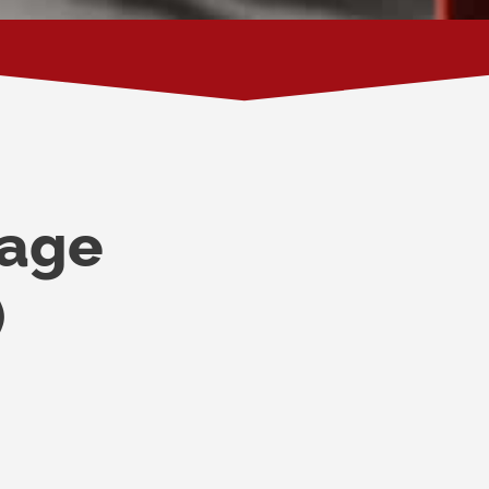
age
)