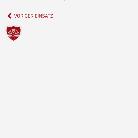
VORIGER EINSATZ
Freiwillige Feuerwehr Borgholzhausen
Im Notfall
112