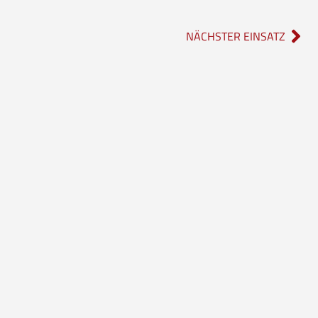
NÄCHSTER EINSATZ
Social Media
rwehr
Instagram
feuerwehr_borgholzhausen
f
Facebook
ffwborgholzhausen
Instagram