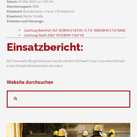
Datum:
29. Mai 2025 um 1:55 Uhr
Alarmierungsart:
DME
Einsatzart:
Brandeinsatz > Feuer 2 (Fehlalarm)
Einsatzort:
Meller Straße
Einheiten und Fahrzeuge:
Löschzug Bahnhof
:
HLF 20 (BHH 2 HLF20-1)
,
TLF 3000 (BHH 2 TLF3000)
Löschzug Stadt
:
(H)LF 10/6 (BHH 1 HLF10)
Einsatzbericht:
Die Feuerwehr Borgholzhausen wurde mit dem Stichwort Feuer 2 zu einem Einsatz
in den Ortsteil Winkelshütten alarmiert.
Website durchsuchen