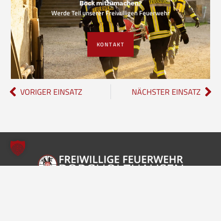
Bock mitzumachen?
Werde Teil unserer Freiwilligen Feuerwehr
KONTAKT
VORIGER EINSATZ
NÄCHSTER EINSATZ
Freiwillige Feuerwehr Borgholzhausen