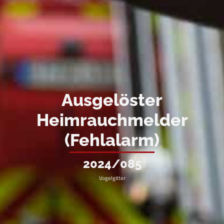
Ausgelöster
Heimrauchmelder
(Fehlalarm)
2024/085
Vogelgitter