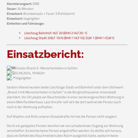
Alarmierungsart:
DME
Dauer:
34 Minuten
Einsatzart:
Brandeinsatz > Feuer 3 (Fehlalarm)
Einsatzort:
Vogelgitter
Einheiten und Fahrzeuge:
Löschzug Bahnhof
:
HLF 20 (BHH 2 HLF20-1)
Löschzug Stadt
:
(H)LF 10/6 (BHH 1 HLF10)
,
ELW 1 (BHH 1 ELW1)
Einsatzbericht:
Einsatz: Brand 3- Menschenleben in Gefahr
02.09.2024, 19:56Uhr
Vogelgitter
Gestern Abend wurden beide Löschzüge Stadt und Bahnhof unter dem Stichwort
„Brand 3 mit Menschenleben in Gefahr“ in die Borgholzhausener Innenstadt
alarmiert. Vor Ort piepte ein Rauchmelder in einer seniorengerechten Wohnung in
einem Mehrfamilienhaus. Laut Anrufer soll sich die dort wohnende Person auch
noch in der Wohnung aufhalten.
Auf Klopfen und Rufe unserer Einsatzkräfte hin hat die Person nicht reagiert.
Durch ein gekipptes Fenster konnten wir uns schadenlosen Zugang zur Wohnung
verschaffen. Es konnte keine Person angetroffen werden. Es stellte sich heraus,
dass ein Defekt des Rauchmelders den Alarm ausgelöst hatte, wodurch keine