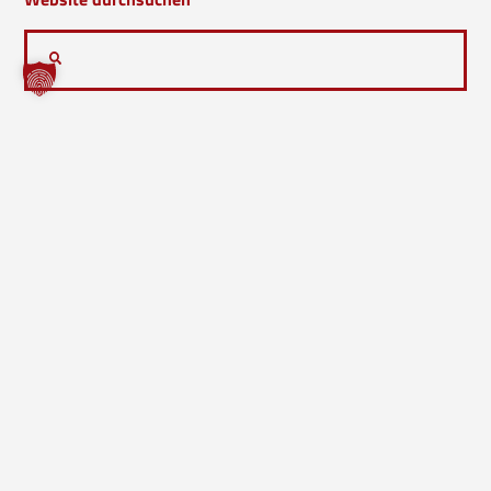
Bock mitzumachen?
Werde Teil unserer Freiwilligen Feuerwehr
KONTAKT
VORIGER EINSATZ
NÄCHSTER EINSATZ