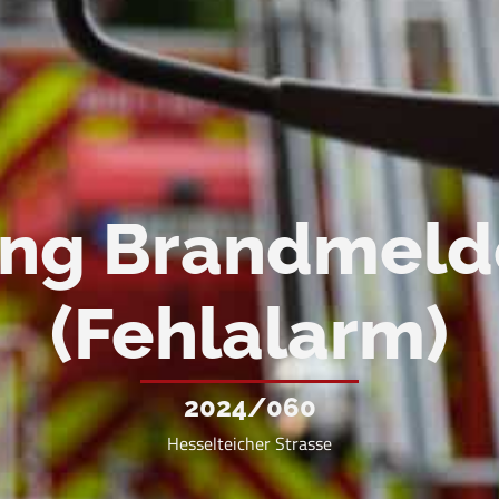
ung Brandmeld
(Fehlalarm)
2024/060
Hesselteicher Strasse