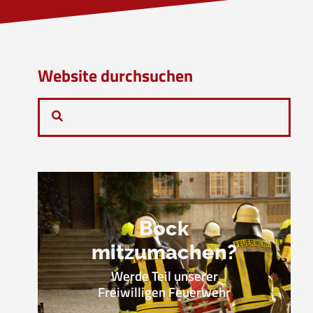
Website durchsuchen
Bock
mitzumachen?
Werde Teil unserer
Freiwilligen Feuerwehr