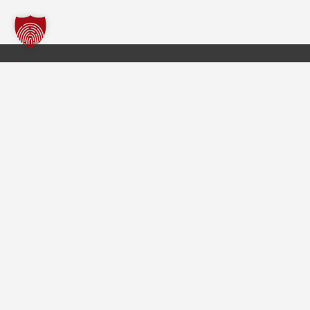
Freiwillige Feuerwehr Borgholzhausen
Im Notfall
112