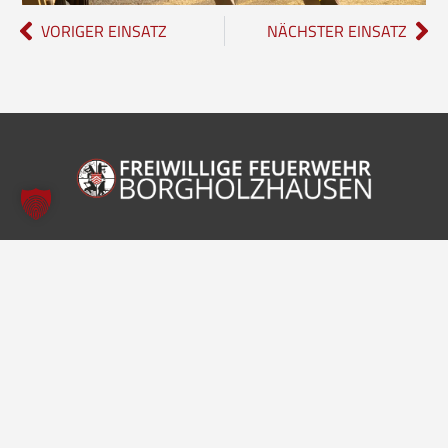
VORIGER EINSATZ
NÄCHSTER EINSATZ
Freiwillige Feuerwehr Borgholzhausen
Inhalte
Einheiten
Startseite
Leitung der Feuerwehr
Aktuelles
Löschzug Stadt
Einsätze
Löschzug Bahnhof
Kontakt
Jugendfeuerwehr