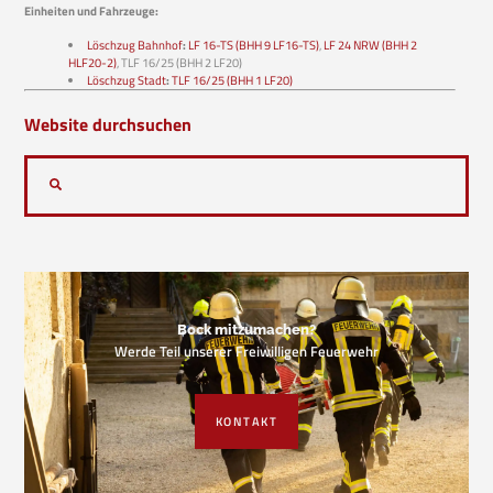
Einheiten und Fahrzeuge:
Löschzug Bahnhof
:
LF 16-TS (BHH 9 LF16-TS)
,
LF 24 NRW (BHH 2
HLF20-2)
, TLF 16/25 (BHH 2 LF20)
Löschzug Stadt
:
TLF 16/25 (BHH 1 LF20)
Website durchsuchen
Bock mitzumachen?
Werde Teil unserer Freiwilligen Feuerwehr
KONTAKT