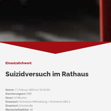
Einsatzstichwort:
Suizidversuch im Rathaus
Datum:
11. Februar 2003 um 10:16 Uhr
Alarmierungsart:
DME
Dauer:
52 Minuten
Einsatzart:
Technische Hilfeleistung > Technische Hilfe 2
Einsatzort:
Schulstraße
Mannschaftsstärke:
30