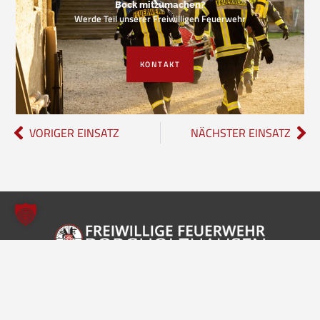
Bock mitzumachen?
Werde Teil unserer Freiwilligen Feuerwehr
KONTAKT
VORIGER EINSATZ
NÄCHSTER EINSATZ
Freiwillige Feuerwehr Borgholzhausen