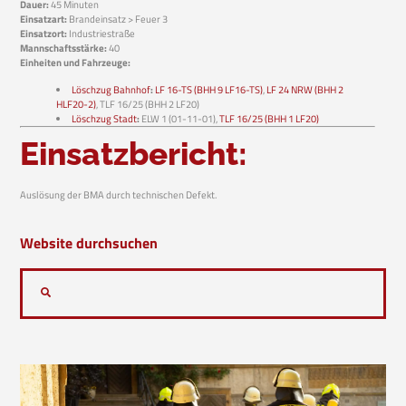
Dauer:
45 Minuten
Einsatzart:
Brandeinsatz > Feuer 3
Einsatzort:
Industriestraße
Mannschaftsstärke:
40
Einheiten und Fahrzeuge:
Löschzug Bahnhof
:
LF 16-TS (BHH 9 LF16-TS)
,
LF 24 NRW (BHH 2
HLF20-2)
, TLF 16/25 (BHH 2 LF20)
Löschzug Stadt
:
ELW 1 (01-11-01),
TLF 16/25 (BHH 1 LF20)
Einsatzbericht:
Auslösung der BMA durch technischen Defekt.
Website durchsuchen