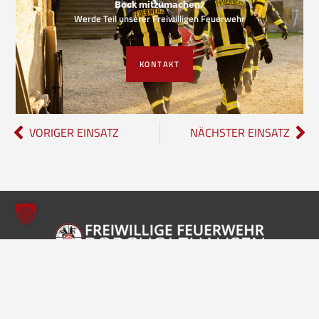
Bock mitzumachen?
Werde Teil unserer Freiwilligen Feuerwehr
KONTAKT
VORIGER EINSATZ
NÄCHSTER EINSATZ
Freiwillige Feuerwehr Borgholzhausen