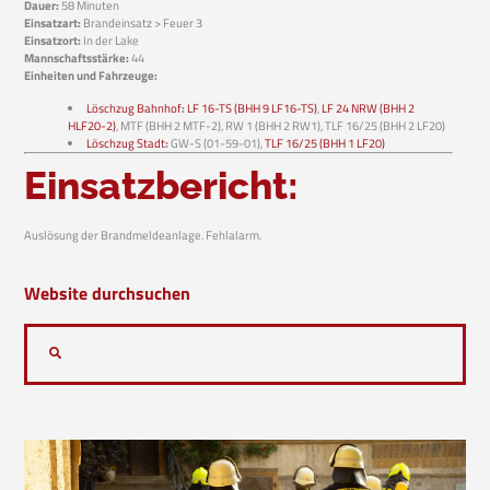
Dauer:
58 Minuten
Einsatzart:
Brandeinsatz > Feuer 3
Einsatzort:
In der Lake
Mannschaftsstärke:
44
Einheiten und Fahrzeuge:
Löschzug Bahnhof
:
LF 16-TS (BHH 9 LF16-TS)
,
LF 24 NRW (BHH 2
HLF20-2)
, MTF (BHH 2 MTF-2), RW 1 (BHH 2 RW1), TLF 16/25 (BHH 2 LF20)
Löschzug Stadt
:
GW-S (01-59-01),
TLF 16/25 (BHH 1 LF20)
Einsatzbericht:
Auslösung der Brandmeldeanlage. Fehlalarm.
Website durchsuchen