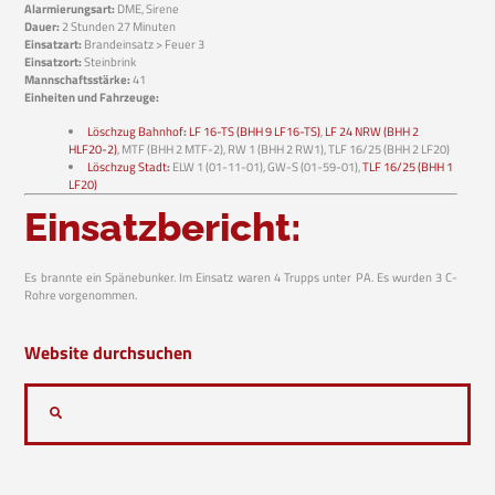
Alarmierungsart:
DME, Sirene
Dauer:
2 Stunden 27 Minuten
Einsatzart:
Brandeinsatz > Feuer 3
Einsatzort:
Steinbrink
Mannschaftsstärke:
41
Einheiten und Fahrzeuge:
Löschzug Bahnhof
:
LF 16-TS (BHH 9 LF16-TS)
,
LF 24 NRW (BHH 2
HLF20-2)
, MTF (BHH 2 MTF-2), RW 1 (BHH 2 RW1), TLF 16/25 (BHH 2 LF20)
Löschzug Stadt
:
ELW 1 (01-11-01), GW-S (01-59-01),
TLF 16/25 (BHH 1
LF20)
Einsatzbericht:
Es brannte ein Spänebunker. Im Einsatz waren 4 Trupps unter PA. Es wurden 3 C-
Rohre vorgenommen.
Website durchsuchen