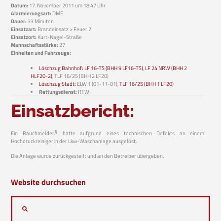
Datum:
17. November 2011 um 18:47 Uhr
Alarmierungsart:
DME
Dauer:
33 Minuten
Einsatzart:
Brandeinsatz > Feuer 2
Einsatzort:
Kurt-Nagel-Straße
Mannschaftsstärke:
27
Einheiten und Fahrzeuge:
Löschzug Bahnhof
:
LF 16-TS (BHH 9 LF16-TS)
,
LF 24 NRW (BHH 2
HLF20-2)
, TLF 16/25 (BHH 2 LF20)
Löschzug Stadt
:
ELW 1 (01-11-01),
TLF 16/25 (BHH 1 LF20)
Rettungsdienst:
RTW
Einsatzbericht:
Ein RauchmelderÂ hatte aufgrund eines technischen Defekts an einem
Hochdruckreiniger in der Lkw-Waschanlage ausgelöst.
Die Anlage wurde zurückgestellt und an den Betreiber übergeben.
Website durchsuchen