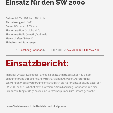
Einsatz für den SW 2000
Datum:
26. Mai 2011 um 16:14 Uhr
Alarmierungsart:
DME
Dauer:
6 Stunden 1 Minute
Einsatzart:
Überörtliche Hilfe
Einsatzort:
Halle (Westf.), Voßheide
Mannschaftsstärke:
10
Einheiten und Fahrzeuge:
Löschzug Bahnhof
:
MTF (BHH 2 MTF-2),
SW 2000-Tr (BHH 2 SW2000)
Einsatzbericht:
Im Haller Ortsteil Kölkebeck kam es in den Nachmittagsstunden zu einem
Scheunenbrand auf einem landwirtschaftlichen Anwesen. Aufgrund der
schwierigen Wasserversorgung entschied sich die Haller Einsatzleitung dazu, den
SW 2000 des LZ Bahnhof mitzualarmieren. Vom Löschzug Bahnhof wurde eine
Schlauchleitung verlegt, sowie eine Verstärkerpumpe zum Einsatz gebracht.
Â
Lesen Sie hierzu auch die Berichte der Lokalpresse: