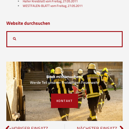
Haller Kreisblatt vom Freitag, 27.05.2011
WESTFALEN-BLATT vom Freitag, 27.05.2011
Website durchsuchen
Bock mitzumachen?
Werde Teil unserer Freiwilligen Feuerwehr
KONTAKT
VORIGER EINSATZ
NÄCHSTER EINSATZ