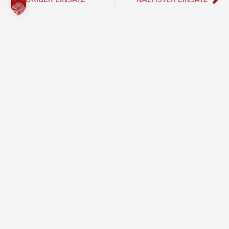
Freiwillige Feuerwehr Borgholzhausen
Inhalte
Einheiten
Startseite
Leitung der Feuerwehr
Aktuelles
Löschzug Stadt
Einsätze
Löschzug Bahnhof
Kontakt
Jugendfeuerwehr
Musikzug