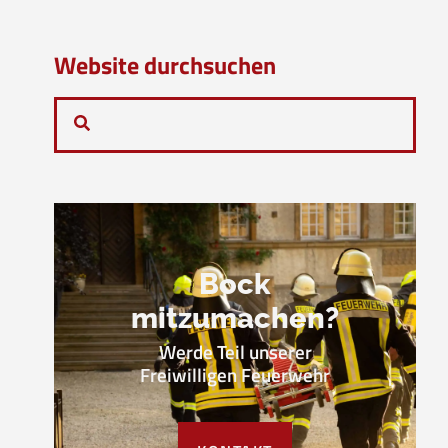
Website durchsuchen
Bock
mitzumachen?
Werde Teil unserer
Freiwilligen Feuerwehr