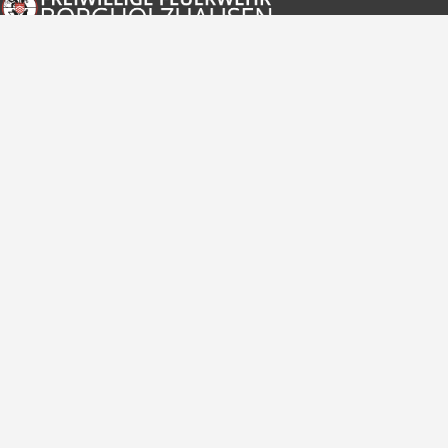
Freiwillige Feuerwehr Borgholzhausen
Im Notfall
112