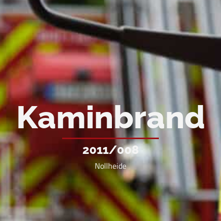
Kaminbrand
2011/008
Nollheide