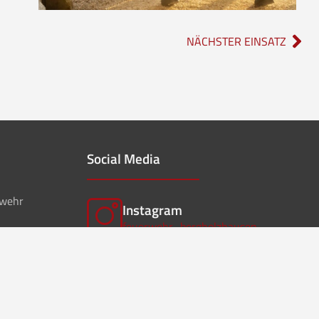
NÄCHSTER EINSATZ
Social Media
rwehr
Instagram
feuerwehr_borgholzhausen
f
Facebook
ffwborgholzhausen
Instagram