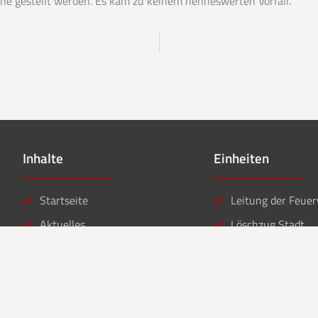
e gestellt werden. Es kam zu keinem nenneswerten Vorfall.
Inhalte
Einheiten
Startseite
Leitung der Feue
Aktuelles
Löschzug Stadt
Einsätze
Löschzug Bahnho
Kontakt
Jugendfeuerwehr
Musikzug