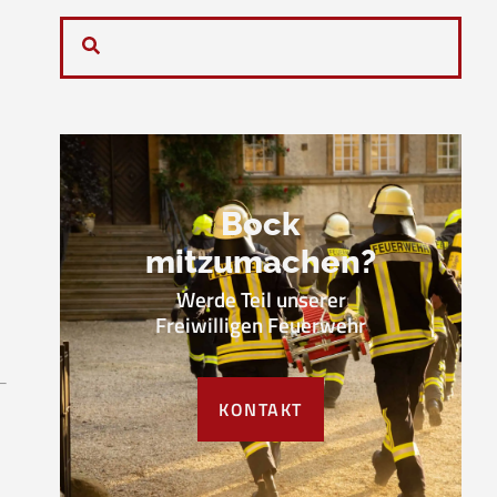
Bock
mitzumachen?
Werde Teil unserer
Freiwilligen Feuerwehr
KONTAKT