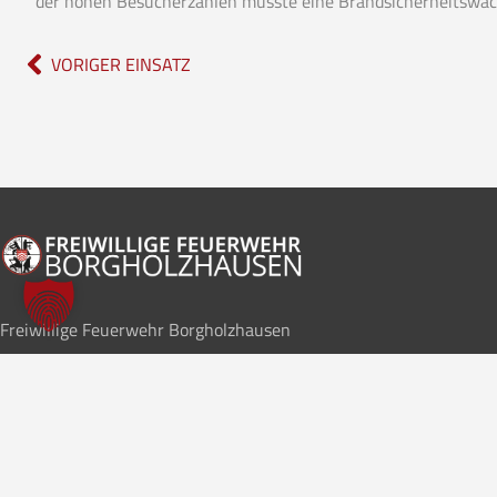
der hohen Besucherzahlen musste eine Brandsicherheitswach
VORIGER EINSATZ
Freiwillige Feuerwehr Borgholzhausen
Im Notfall
112