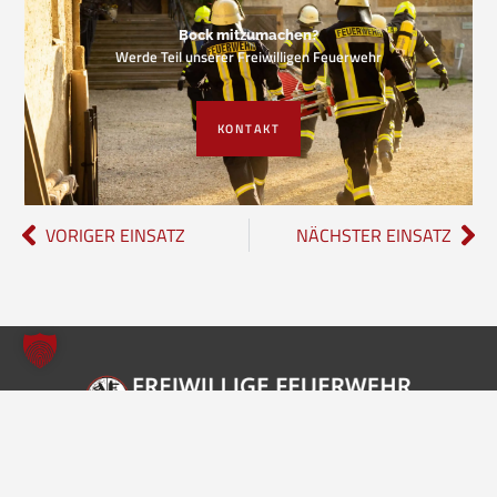
Bock mitzumachen?
Werde Teil unserer Freiwilligen Feuerwehr
KONTAKT
VORIGER EINSATZ
NÄCHSTER EINSATZ
Freiwillige Feuerwehr Borgholzhausen