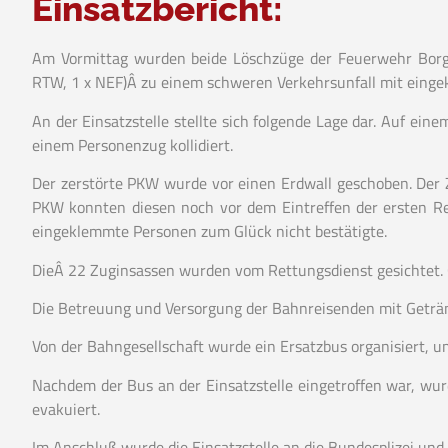
Einsatzbericht:
Am Vormittag wurden beide Löschzüge der Feuerwehr Borg
RTW, 1 x NEF)Â zu einem schweren Verkehrsunfall mit einge
An der Einsatzstelle stellte sich folgende Lage dar. Auf e
einem Personenzug kollidiert.
Der zerstörte PKW wurde vor einen Erdwall geschoben. Der 
PKW konnten diesen noch vor dem Eintreffen der ersten Ret
eingeklemmte Personen zum Glück nicht bestätigte.
DieÂ 22 Zuginsassen wurden vom Rettungsdienst gesichtet. 
Die Betreuung und Versorgung der Bahnreisenden mit Getr
Von der Bahngesellschaft wurde ein Ersatzbus organisiert, 
Nachdem der Bus an der Einsatzstelle eingetroffen war, wu
evakuiert.
Im Anschluß wurde die Einsatzstelle an die Bundesplizei un