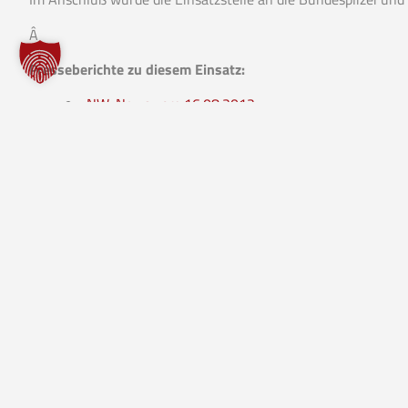
Â
Presseberichte zu diesem Einsatz:
NW-News vom 16.08.2012
Haller Kreisblatt vom 17.08.2012
WESTFALEN-BLATT vom 17.08.2012
Â
VORIGER EINSATZ