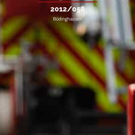
2012/058
Bödinghausen