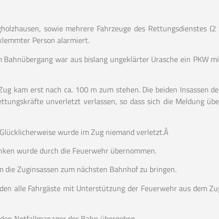
holzhausen, sowie mehrere Fahrzeuge des Rettungsdienstes (2 
klemmter Person alarmiert.
inem Bahnübergang war aus bislang ungeklärter Urasche ein PKW mi
Zug kam erst nach ca. 100 m zum stehen. Die beiden Insassen de
tungskräfte unverletzt verlassen, so dass sich die Meldung übe
Glücklicherweise wurde im Zug niemand verletzt.Â
änken wurde durch die Feuerwehr übernommen.
um die Zuginsassen zum nächsten Bahnhof zu bringen.
rden alle Fahrgäste mit Unterstützung der Feuerwehr aus dem Zu
d den Notfallmanager der Bahn übergeben.