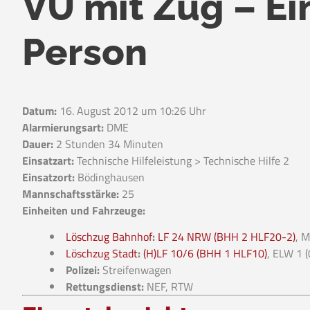
VU mit Zug – E
Person
Datum:
16. August 2012 um 10:26 Uhr
Alarmierungsart:
DME
Dauer:
2 Stunden 34 Minuten
Einsatzart:
Technische Hilfeleistung > Technische Hilfe 2
Einsatzort:
Bödinghausen
Mannschaftsstärke:
25
Einheiten und Fahrzeuge:
Löschzug Bahnhof
:
LF 24 NRW (BHH 2 HLF20-2)
, 
Löschzug Stadt
:
(H)LF 10/6 (BHH 1 HLF10)
, ELW 1 
Polizei:
Streifenwagen
Rettungsdienst:
NEF, RTW