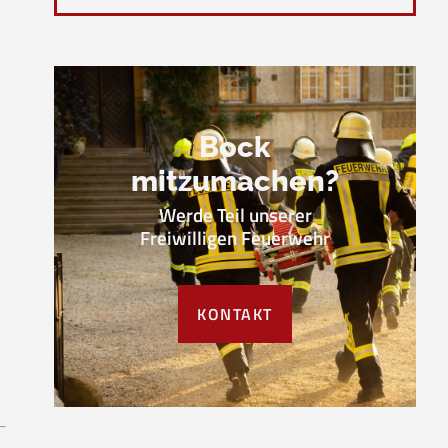
Bock
mitzumachen?
Werde Teil unserer
Freiwilligen Feuerwehr
KONTAKT