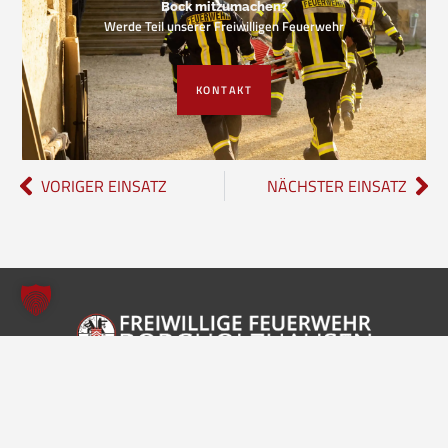
Bock mitzumachen?
Werde Teil unserer Freiwilligen Feuerwehr
KONTAKT
VORIGER EINSATZ
NÄCHSTER EINSATZ
Freiwillige Feuerwehr Borgholzhausen