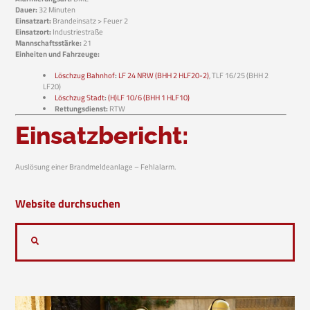
Dauer:
32 Minuten
Einsatzart:
Brandeinsatz > Feuer 2
Einsatzort:
Industriestraße
Mannschaftsstärke:
21
Einheiten und Fahrzeuge:
Löschzug Bahnhof
:
LF 24 NRW (BHH 2 HLF20-2)
, TLF 16/25 (BHH 2
LF20)
Löschzug Stadt
:
(H)LF 10/6 (BHH 1 HLF10)
Rettungsdienst:
RTW
Einsatzbericht:
Auslösung einer Brandmeldeanlage – Fehlalarm.
Website durchsuchen