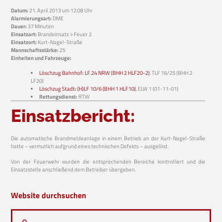
Datum:
21. April 2013 um 12:08 Uhr
Alarmierungsart:
DME
Dauer:
37 Minuten
Einsatzart:
Brandeinsatz > Feuer 2
Einsatzort:
Kurt-Nagel-Straße
Mannschaftsstärke:
25
Einheiten und Fahrzeuge:
Löschzug Bahnhof
:
LF 24 NRW (BHH 2 HLF20-2)
, TLF 16/25 (BHH 2
LF20)
Löschzug Stadt
:
(H)LF 10/6 (BHH 1 HLF10)
, ELW 1 (01-11-01)
Rettungsdienst:
RTW
Einsatzbericht:
Die automatische Brandmeldeanlage in einem Betrieb an der Kurt-Nagel-Straße
hatte – vermutlich aufgrund eines technischen Defekts – ausgelöst.
Von der Feuerwehr wurden die entsprechenden Bereiche kontrolliert und die
Einsatzstelle anschließend dem Betreiber übergeben.
Website durchsuchen