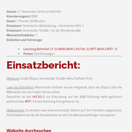
Datum:
17. November 2016 um 9:05 Uhr
Alarmierungsart:
DME
Dauer:
1 Stunde 20 Minuten
Einsatzart:
Technische Hilfeleistung > Technische Hilfe 1
Einsatzort:
Versmolder Straße / An der Bundesstraße
Mannschaftsstärke:
7
Einheiten und Fahrzeuge:
Löschzug Bahnhof
:
LF 24 NRW (BHH 2 HLF20-2)
,
MTF (BHH 2 MTF-1)
Polizei:
Streifenwagen
Einsatzbericht:
Meldung:
Große Ölspur, Versmolder Straße Höhe Auffahrt A33
Lage bei Eintreffen:
Wärend der Anfahrt wurde mitgeteilt, dass die Ölspur über die
B68 weiter bis nach Halle führen sollte.
Daraufhin ist das
HLF20-2
zur Erkundung auf der B68 Richtung Halle gefahren
während das
MTF-1
indes Richtung A33 gefahren ist.
Maßnahmen:
Es wurden zwei ölverschmutzte Stellen auf der Fahrbahn abgestreut.
Abschließend wurde die Einsatzstelle an den Straßenbaulastträger übergeben.
Website durchsuchen