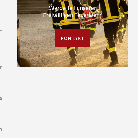
Werde Teil unserer
Freiwilligen Feuerwehr
KONTAKT
r
e
m