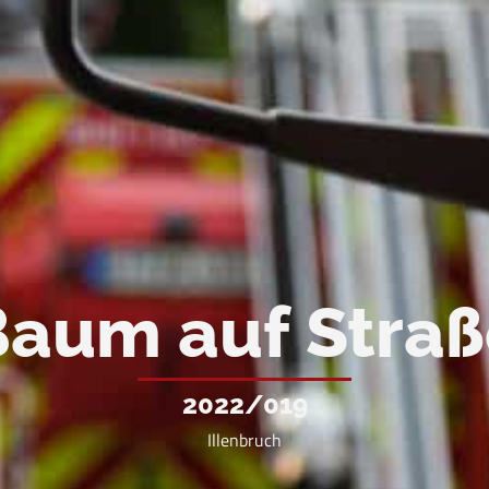
aum auf Stra
2022/019
Illenbruch