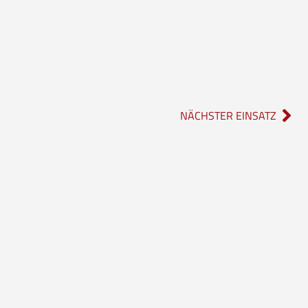
NÄCHSTER EINSATZ
Social Media
rwehr
Instagram
feuerwehr_borgholzhausen