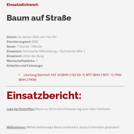
Einsatzstichwort:
Baum auf Straße
Datum:
24. Januar 2024 um 7:44 Uhr
Alarmierungsart:
DME
Dauer:
1 Stunde 1 Minute
Einsatzart:
Technische Hilfeleistung > Technische Hilfe 1
Einsatzort:
Unter der Burg
Mannschaftsstärke:
7
Einheiten und Fahrzeuge:
Löschzug Bahnhof
:
HLF 20 (BHH 2 HLF20-1)
,
MTF (BHH 2 MTF-1)
,
PKW
(BHH 2 PKW)
Einsatzbericht:
Lage bei Eintreffen:
Baum ca. 50 cm Durchmesser lag quer über Fahrbahn.
Maßnahmen:
Mittels Kettensäge Baum zerkleinert, danach Fahrbahn gesäubert