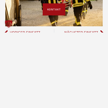
KONTAKT
VORIGER EINSATZ
NÄCHSTER EINSATZ
Freiwillige Feuerwehr Borgholzhausen
Inhalte
Einheiten