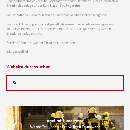
Donnerstagmittag wurden die Löschzüge Stadt und Bahnhof zu einer ausgelösten
Brandmeldeanlage an der Kurt-Nagel-Straße gerufen.
Vor Ort hatte die Brandmeldeanlage in einem Speditionsbetrieb ausgelöst.
Nach der Erkundung wurde festgestellt, dass erneut eine Fehlauslösung eines
Melders in einem Trafo des Unternehmens Grund für die Alarmierung war. Ein
Brandereignis lag nicht vor.
Bereits 20 Minuten war der Einsatz für uns beendet.
Bild: Symbolbild
Website durchsuchen
Bock mitzumachen?
Werde Teil unserer Freiwilligen Feuerwehr