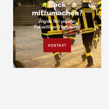
Bock
mitzumachen?
Werde Teil unserer
Freiwilligen Feuerwehr
KONTAKT