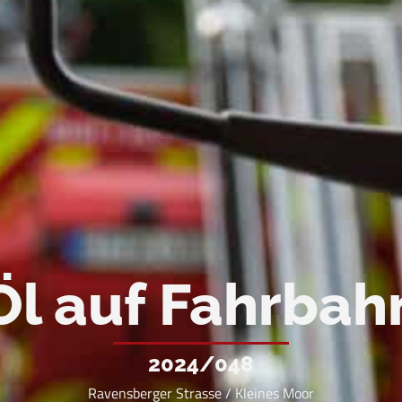
Öl auf Fahrbah
2024/048
Ravensberger Strasse / Kleines Moor