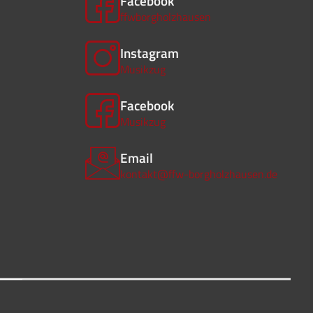
Facebook
ffwborgholzhausen
Instagram
Musikzug
Facebook
Musikzug
Email
kontakt@ffw-borgholzhausen.de