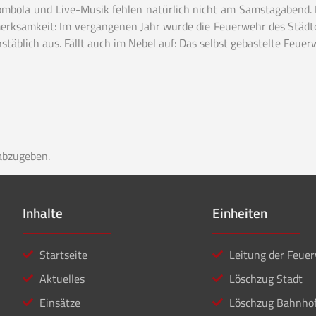
ombola und Live-Musik fehlen natürlich nicht am Samstagabend.
rksamkeit: Im vergangenen Jahr wurde die Feuerwehr des Städtc
stäblich aus. Fällt auch im Nebel auf: Das selbst gebastelte Feuer
abzugeben.
Inhalte
Einheiten
Startseite
Leitung der Feue
Aktuelles
Löschzug Stadt
Einsätze
Löschzug Bahnho