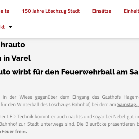
seite
150 Jahre Löschzug Stadt
Einsätze
Einhei
kt
ehrauto
 in Varel
to wirbt für den Feuerwehrball am S
n in der Wiese gegenüber dem Eingang des Gasthofs Hagemey
 für den Winterball des Löschzugs Bahnhof, bei dem am
Samstag, 
r LED-Technik kommt er auch nachts und sogar bei Nebel gut ins 
Bahnhof zur Stadt unterwegs sind. Die Blauröcke präsentieren
Feuer frei«.