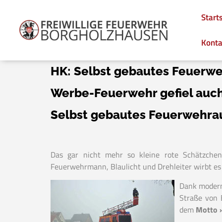
Start
Konta
HK: Selbst gebautes Feuerw
Werbe-Feuerwehr gefiel auch
Selbst gebautes Feuerwehrau
Das gar nicht mehr so kleine rote Schätzche
Feuerwehrmann, Blaulicht und Drehleiter wirbt es
Dank moderne
Straße von 
dem
Motto »