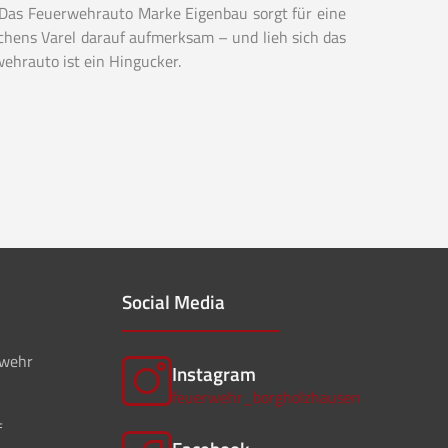
 Das Feuerwehrauto Marke Eigenbau sorgt für eine
hens Varel darauf aufmerksam – und lieh sich das
wehrauto ist ein Hingucker.
Social Media
rwehr
Instagram
feuerwehr_borgholzhausen
f