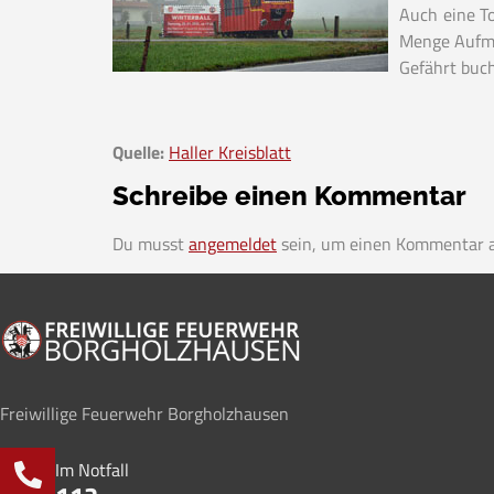
Auch eine T
Menge Aufme
Gefährt buch
Quelle:
Haller Kreisblatt
Schreibe einen Kommentar
Du musst
angemeldet
sein, um einen Kommentar 
Freiwillige Feuerwehr Borgholzhausen
Im Notfall